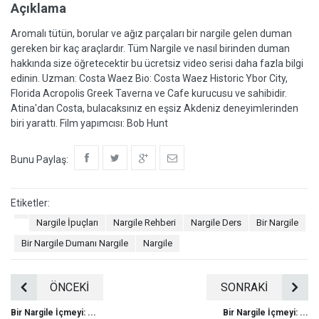
Açıklama
Aromalı tütün, borular ve ağız parçaları bir nargile gelen duman
gereken bir kaç araçlardır. Tüm Nargile ve nasıl birinden duman
hakkında size öğretecektir bu ücretsiz video serisi daha fazla bilgi
edinin. Uzman: Costa Waez Bio: Costa Waez Historic Ybor City,
Florida Acropolis Greek Taverna ve Cafe kurucusu ve sahibidir.
Atina'dan Costa, bulacaksınız en eşsiz Akdeniz deneyimlerinden
biri yarattı. Film yapımcısı: Bob Hunt
Bunu Paylaş:
Etiketler:
Nargile İpuçları
Nargile Rehberi
Nargile Ders
Bir Nargile
Bir Nargile Dumanı Nargile
Nargile
ÖNCEKİ
SONRAKİ
Bir Nargile İçmeyi: ...
Bir Nargile İçmeyi: ...