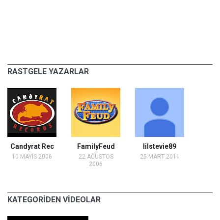
RASTGELE YAZARLAR
Candyrat Rec
FamilyFeud
lilstevie89
10 MAYIS 2006
22 AĞUSTOS
25 MART 2011
2006
KATEGORİDEN VİDEOLAR