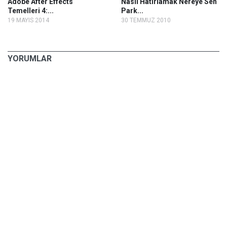
Adobe After Effects
Nasıl Hatırlamak Nereye Sen
Temelleri 4:...
Park...
19 MAYIS 2014
30 TEMMUZ 2010
YORUMLAR