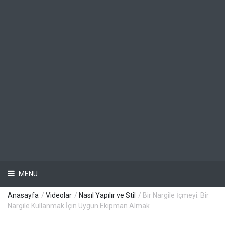
MENU
Anasayfa
/
Videolar
/
Nasıl Yapılır ve Stil
/ Bir Nargile İçmeyi: Bir
Nargile Kullanmak İçin Uygun Ekipman Almak