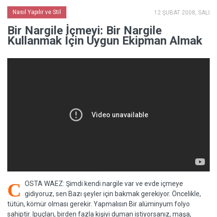
Nasıl Yapılır ve Stil
12 ŞUBAT 2008, SALI
Bir Nargile İçmeyi: Bir Nargile
Kullanmak İçin Uygun Ekipman Almak
C
OSTA WAEZ: Şimdi kendi nargile var ve evde içmeye
gidiyoruz, sen Bazı şeyler için bakmak gerekiyor. Öncelikle,
tütün, kömür olması gerekir. Yapmalısın Bir alüminyum folyo
sahiptir. Ipuçları, birden fazla kişiyi duman istiyorsanız, maşa,