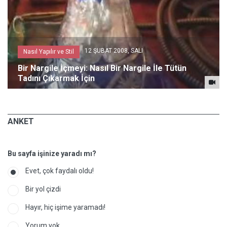
12 ŞUBAT 2008, SALI
Nasıl Yapılır ve Stil
Bir Nargile İçmeyi: Nasıl Bir Nargile İle Tütün
Tadını Çıkarmak İçin
ANKET
Bu sayfa işinize yaradı mı?
Evet, çok faydalı oldu!
Bir yol çizdi
Hayır, hiç işime yaramadı!
Yorum yok