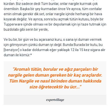
kürdan. Biz sadece dedi Tüm bunlar, onlar nargile kurmak çok
önemlisin. Başka bir şey kurmadan önce Ve ayrıca, tüm contalar
emin olmak gerekir dik set, onlar nargile içinde herhangi bir hava
koyarak değiliz. Ve ayrıca, sonra bu açmak tütün kutusu, böyle bir
Tupperware içinde olması ve bir depolamak için iyi taze tutmak için
buzdolabı gibi serin bir yerde,.
Ve bu bir, bir gün ve bu açarsanız kuru, o sana iyi duman vermek
için gitmiyorum çünkü duman iyi değil. Bunda Burada bir kutu, bu
[benziyor] o kadar doldurmak eğer yaklaşık 12 ila 15 kez sigara alır
duman ile kömür.*
“Aromalı tütün, borular ve ağız parçaları bir
nargile gelen duman gereken bir kaç araçlardır.
Tüm Nargile ve nasıl birinden duman hakkında
size öğretecektir bu ücr...”
expertvillage