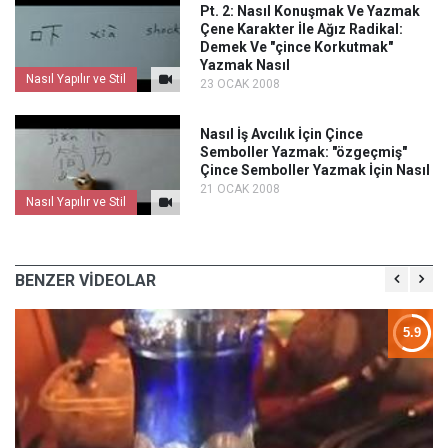
Pt. 2: Nasıl Konuşmak Ve Yazmak
Çene Karakter İle Ağız Radikal:
Demek Ve "çince Korkutmak"
Yazmak Nasıl
Nasıl Yapılır ve Stil
23 OCAK 2008
Nasıl İş Avcılık İçin Çince
Semboller Yazmak: "özgeçmiş"
Çince Semboller Yazmak İçin Nasıl
21 OCAK 2008
Nasıl Yapılır ve Stil
BENZER VİDEOLAR
4
5.9