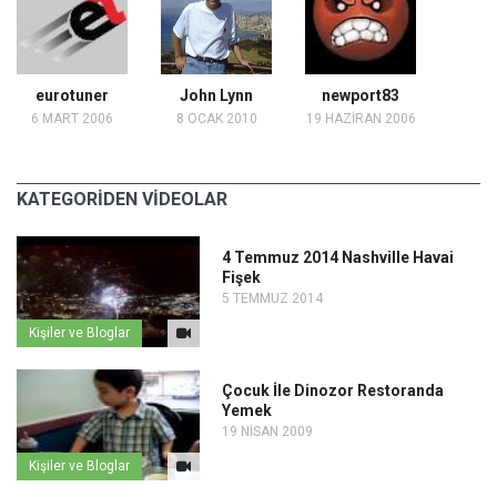
eurotuner
John Lynn
newport83
6 MART 2006
8 OCAK 2010
19 HAZİRAN 2006
KATEGORİDEN VİDEOLAR
4 Temmuz 2014 Nashville Havai
Fişek
5 TEMMUZ 2014
Kişiler ve Bloglar
Çocuk İle Dinozor Restoranda
Yemek
19 NİSAN 2009
Kişiler ve Bloglar