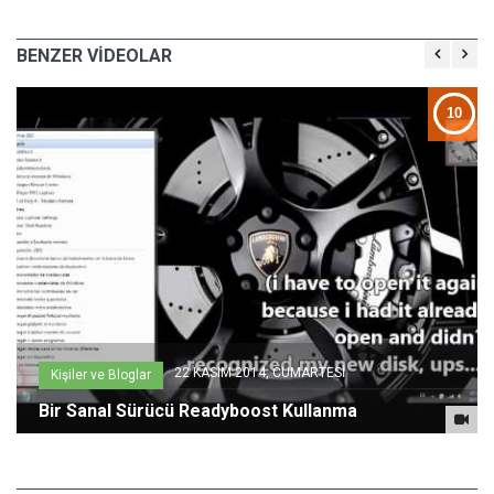
BENZER VİDEOLAR
8
10
22 KASIM 2014, CUMARTESİ
Kişiler ve Bloglar
Bir Sanal Sürücü Readyboost Kullanma