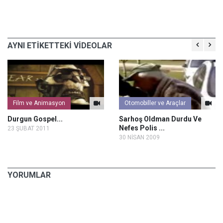
AYNI ETİKETTEKİ VİDEOLAR
Film ve Animasyon
Otomobiller ve Araçlar
Durgun Gospel...
Sarhoş Oldman Durdu Ve
Nefes Polis ...
23 ŞUBAT 2011
30 NİSAN 2009
YORUMLAR