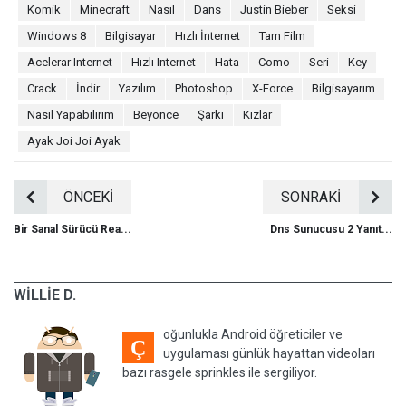
Komik
Minecraft
Nasıl
Dans
Justin Bieber
Seksi
Windows 8
Bilgisayar
Hızlı İnternet
Tam Film
Acelerar Internet
Hızlı Internet
Hata
Como
Seri
Key
Crack
İndir
Yazılım
Photoshop
X-Force
Bilgisayarım
Nasıl Yapabilirim
Beyonce
Şarkı
Kızlar
Ayak Joi Joi Ayak
ÖNCEKİ
SONRAKİ
Bir Sanal Sürücü Rea...
Dns Sunucusu 2 Yanıt...
WILLIE D.
oğunlukla Android öğreticiler ve
Ç
uygulaması günlük hayattan videoları
bazı rasgele sprinkles ile sergiliyor.