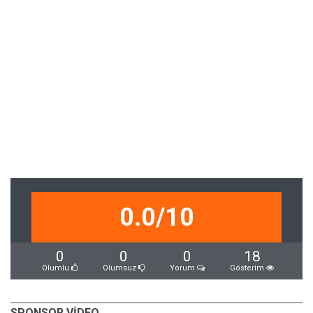
0.0/10
0
0
0
18
Olumlu
Olumsuz
Yorum
Gösterim
SPONSOR VİDEO