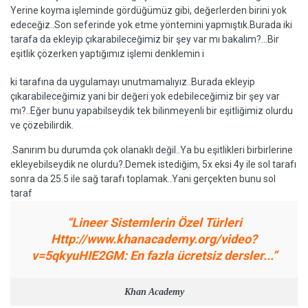
Yerine koyma işleminde gördüğümüz gibi, değerlerden birini yok
edeceğiz..Son seferinde yok etme yöntemini yapmıştık.Burada iki
tarafa da ekleyip çıkarabileceğimiz bir şey var mı bakalım?...Bir
eşitlik çözerken yaptığımız işlemi denklemin i
ki tarafına da uygulamayı unutmamalıyız..Burada ekleyip
çıkarabileceğimiz yani bir değeri yok edebileceğimiz bir şey var
mı?..Eğer bunu yapabilseydik tek bilinmeyenli bir eşitliğimiz olurdu
ve çözebilirdik.
.Sanırım bu durumda çok olanaklı değil..Ya bu eşitlikleri birbirlerine
ekleyebilseydik ne olurdu?.Demek istediğim, 5x eksi 4y ile sol tarafı
sonra da 25.5 ile sağ tarafı toplamak..Yani gerçekten bunu sol
taraf
“Lineer Sistemlerin Özel Türleri
Http://www.khanacademy.org/video?
v=5qkyuHIE2GM: En fazla ücretsiz dersler...”
Khan Academy