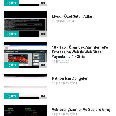
Eğitim
Mysql: Özel Sütun Adları
20 ŞUBAT 2014
Eğitim
18 - Tabir Örümcek Ağı Internet'e
Expression Web İle Web Sitesi
Yayımlama 4 - Giriş
15 EYLÜL 2011
Eğitim
Python İçin Döngüler
30 HAZİRAN 2011
Eğitim
Vektörel Çizimler Ve Scalars Giriş
11 HAZİRAN 2011