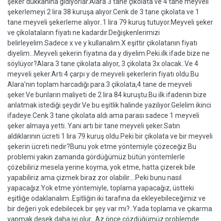
şeker dükkanına gidiyorlar.Alara 3 tane çikolata ve 4 tane meyveli
şekerlemeyi 2 lira 38 kuruşa alıyor.Cenk de 3 tane çikolata ve 1
tane meyveli şekerleme alıyor..1 lira 79 kuruş tutuyor.Meyveli şeker
ve çikolataların fiyatı ne kadardır.Değişkenlerimizi
belirleyelim.Sadece x ve y kullanalım.X eşittir çikolatanın fiyatı
diyelim...Meyveli şekerin fiyatına da y diyelim.Peki.ilk ifade bize ne
söylüyor?Alara 3 tane çikolata alıyor, 3 çikolata 3x olacak..Ve 4
meyveli şeker.Artı 4 çarpı y de meyveli şekerlerin fiyatı oldu.Bu
Alara'nın toplam harcadığı para.3 çikolata,4 tane de meyveli
şeker.Ve bunların maliyeti de 2 lira 84 kuruştu.Bu ilk ifadenin bize
anlatmak istediği şeydir.Ve bu eşitlik halinde yazılıyor.Gelelim ikinci
ifadeye.Cenk 3 tane çikolata aldı ama parası sadece 1 meyveli
şeker almaya yetti..Yani artı bir tane meyveli şeker.Satın
aldıklarının ücreti 1 lira 79 kuruş oldu.Peki bir çikolata ve bir meyveli
şekerin ücreti nedir?Bunu yok etme yöntemiyle çözeceğiz.Bu
problemi yakın zamanda gördüğümüz bütün yöntemlerle
çözebiliriz mesela yerine koyma, yok etme, hatta çizerek bile
yapabiliriz ama çizmek biraz zor olabilir....Peki bunu nasıl
yapacağız.Yok etme yöntemiyle, toplama yapacağız, üstteki
eşitliğe odaklanalım..Eşitliğin iki tarafına da ekleyebileceğimiz ve
bir değeri yok edebilecek bir şey var mı?..Yada toplama ve çıkarma
yapmak desek daha iyi olur...Az önce çözdüğümüz problemde