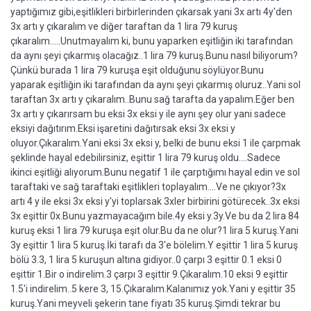
yaptığımız gibi,eşitlikleri birbirlerinden çıkarsak yani 3x artı 4y'den
3x artı y çıkaralım ve diğer taraftan da 1 lira 79 kuruş
çıkaralım.....Unutmayalım ki, bunu yaparken eşitliğin iki tarafından
da aynı şeyi çıkarmış olacağız..1 lira 79 kuruş.Bunu nasıl biliyorum?
Çünkü burada 1 lira 79 kuruşa eşit olduğunu söylüyor.Bunu
yaparak eşitliğin iki tarafından da aynı şeyi çıkarmış oluruz..Yani sol
taraftan 3x artı y çıkaralım..Bunu sağ tarafta da yapalım.Eğer ben
3x artı y çıkarırsam bu eksi 3x eksi y ile aynı şey olur yani sadece
eksiyi dağıtırım.Eksi işaretini dağıtırsak eksi 3x eksi y
oluyor.Çıkaralım.Yani eksi 3x eksi y, belki de bunu eksi 1 ile çarpmak
şeklinde hayal edebilirsiniz, eşittir 1 lira 79 kuruş oldu....Sadece
ikinci eşitliği alıyorum.Bunu negatif 1 ile çarptığımı hayal edin ve sol
taraftaki ve sağ taraftaki eşitlikleri toplayalım....Ve ne çıkıyor?3x
artı 4 y ile eksi 3x eksi y'yi toplarsak 3xler birbirini götürecek..3x eksi
3x eşittir 0x.Bunu yazmayacağım bile.4y eksi y.3y.Ve bu da 2 lira 84
kuruş eksi 1 lira 79 kuruşa eşit olur.Bu da ne olur?1 lira 5 kuruş.Yani
3y eşittir 1 lira 5 kuruş.İki tarafı da 3'e bölelim.Y eşittir 1 lira 5 kuruş
bölü 3.3, 1 lira 5 kuruşun altına gidiyor..0 çarpı 3 eşittir 0.1 eksi 0
eşittir 1.Bir o indirelim.3 çarpı 3 eşittir 9.Çıkaralım.10 eksi 9 eşittir
1.5'i indirelim..5 kere 3, 15.Çıkaralım.Kalanımız yok.Yani y eşittir 35
kuruş.Yani meyveli şekerin tane fiyatı 35 kuruş.Şimdi tekrar bu