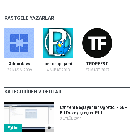
RASTGELE YAZARLAR
3dmmfavs
pendrop gami
TROPFEST
29 KASIM 2009
4 ŞUBAT 2013
27 MART 2007
KATEGORİDEN VİDEOLAR
C# Yeni Başlayanlar Öğretici - 66 -
Bit Düzey İşleçler Pt 1
3 EYLÜL 2011
Eğitim