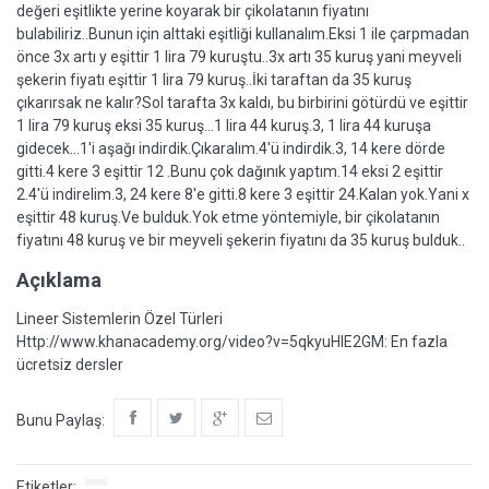
değeri eşitlikte yerine koyarak bir çikolatanın fiyatını
bulabiliriz..Bunun için alttaki eşitliği kullanalım.Eksi 1 ile çarpmadan
önce 3x artı y eşittir 1 lira 79 kuruştu..3x artı 35 kuruş yani meyveli
şekerin fiyatı eşittir 1 lira 79 kuruş..İki taraftan da 35 kuruş
çıkarırsak ne kalır?Sol tarafta 3x kaldı, bu birbirini götürdü ve eşittir
1 lira 79 kuruş eksi 35 kuruş...1 lira 44 kuruş.3, 1 lira 44 kuruşa
gidecek...1'i aşağı indirdik.Çıkaralım.4'ü indirdik.3, 14 kere dörde
gitti.4 kere 3 eşittir 12 .Bunu çok dağınık yaptım.14 eksi 2 eşittir
2.4'ü indirelim.3, 24 kere 8'e gitti.8 kere 3 eşittir 24.Kalan yok.Yani x
eşittir 48 kuruş.Ve bulduk.Yok etme yöntemiyle, bir çikolatanın
fiyatını 48 kuruş ve bir meyveli şekerin fiyatını da 35 kuruş bulduk..
Açıklama
Lineer Sistemlerin Özel Türleri
Http://www.khanacademy.org/video?v=5qkyuHIE2GM: En fazla
ücretsiz dersler
Bunu Paylaş:
Etiketler: