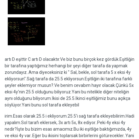
artı D eşittir C artı D olacaktır.Ve biz bunu birçok kez gördük.Eşitliğin
bir tarafına yaptığımız herhangi bir şeyi diğer tarafa da yapmak
zorundayız..Ama diyeceksiniz ki " Sal, bekle, sol tarafa 5 x eksi 4y
ekliyorsun".Sağ tarafa da 25.5 ekliyorsun.Eşitliğin iki tarafına farklı
şeyler eklemiyor musun?.Ve benim cevabım hayır olacak.Çünkü 5x
eksi 4y'nin 25.5 olduğunu biliyoruz.Yani bu nitelikle diğer niteliğin
aynı olduğunu biliyorum.İkisi de 25.5.İkinci eşitliğimiz bunu açıkça
söylüyor.Yani bunu sol tarafa ekleyebil
irim.Esas olarak 25.5 i ekliyorum.25.5'i sağ tarafa ekleyebilirim.Hadi
yapalım.Sol tarafı eklersek, 3x artı 5x, 8x ediyor..Peki 4y eksi 4y
nedir?İşte bu bizim esas amacımız.Bu iki eşitliğe baktığımızda, 4y
ve eksi 4y var..Eğer bu ikisini toplarsak birbirlerini götürecekler..Yani