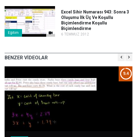
Excel Sihir Numarası 943: Sonra 3
Oluşumu İlk Üç Ve Koşullu
Biçimlendirme Koşullu
Biçimlendirme
Eğitim
6 TEMMUZ 2012
BENZER VİDEOLAR
2
9.4