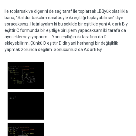
ile toplarsak ve diğerini de sağ taraf ile toplarsak ..Büyük olasılıkla
bana, "Sal dur bakalım nasıl böyle iki eşitliği toplayabilirsin" diye
soracaksınız..Hatırlayalım ki bu şekilde bir eşitlikle yani A x artı B y
eşittir C formunda bir eşitliğe bir işlem yapacaksam iki tarafa da
aynı eklemeyi yaparım.....Yani eşitliğin iki tarafına da D
ekleyebilirim..Çünkü D eşittir D'dir yani herhangi bir değişiklik
yapmak zorunda değilim..Sonucumuz da Ax artı By