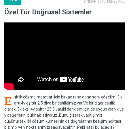
Eğitim
8 NİSAN 2010, PERŞEMBE
Özel Tür Doğrusal Sistemler
E
şitlik çözme metotları için birkaç tane daha soru çözelim..3 x
artı 4y eşittir 2.5 diye bir eşitliğimiz var.Ve bir diğer eşitlik
olarak, 5x eksi 4y eşittir 25.5 var.İki denklem için de uygun olan x ve
y değerlerini bulmak istiyoruz..Bunu çizerek yaptığımızı
düşünürsek, iki çözüm kümesinin de doğrularının kesişim noktası
bizim x ve y noktalarımızı sağlayacaktır...Peki nasıl bulacağız?