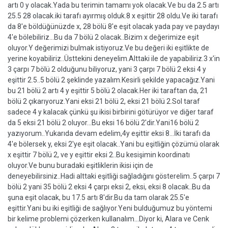
artı 0 y olacak.Yada bu terimin tamamı yok olacak.Ve bu da 2.5 artı
25.5 28 olacak.iki tarafı ayırmış olduk.8 x eşittir 28 oldu.Ve iki tarafı
da 8'e böldüğünüzde x, 28 bölü 8'e eşit olacak yada pay ve paydayı
4'e bölebiliriz...Bu da 7 bölü 2 olacak..Bizim x değerimize eşit
oluyor.Y değerimizi bulmak istiyoruz.Ve bu değeri iki eşitlikte de
yerine koyabiliriz..Üsttekini deneyelim.Alttaki ile de yapabiliriz.3 x'in
3 çarpı 7 bölü 2 olduğunu biliyoruz, yani 3 çarpı 7 bölü 2 eksi 4 y
eşittir 2.5..5 bölü 2 şeklinde yazalım.Kesirli şekilde yapacağız.Yani
bu 21 bölü 2 artı 4 y eşittir 5 bölü 2 olacak.Her iki taraftan da, 21
bölü 2 çıkarıyoruz.Yani eksi 21 bölü 2, eksi 21 bölü 2.Sol taraf
sadece 4 y kalacak çünkü şu ikisi birbirini götürüyor ve diğer taraf
da 5 eksi 21 bölü 2 oluyor...Bu eksi 16 bölü 2'dir.Yani16 bölü 2
yazıyorum..Yukarıda devam edelim,4y eşittir eksi 8...İki tarafı da
4'e bölersek y, eksi 2'ye eşit olacak..Yani bu eşitliğin çözümü olarak
x eşittir 7 bölü 2, ve y eşittir eksi 2..Bu kesişimin koordinatı
oluyor.Ve bunu buradaki eşitliklerin ikisi için de
deneyebilirsiniz..Hadi alttaki eşitliği sağladığını gösterelim..5 çarpı 7
bölü 2 yani 35 bölü 2 eksi 4 çarpı eksi 2, eksi, eksi 8 olacak..Bu da
şuna eşit olacak, bu 17.5 artı 8'dir.Bu da tam olarak 25.5'e
eşittir.Yani bu iki eşitliği de sağlıyor.Yeni bulduğumuz bu yöntemi
bir kelime problemi çözerken kullanalım...Diyor ki, Alara ve Cenk