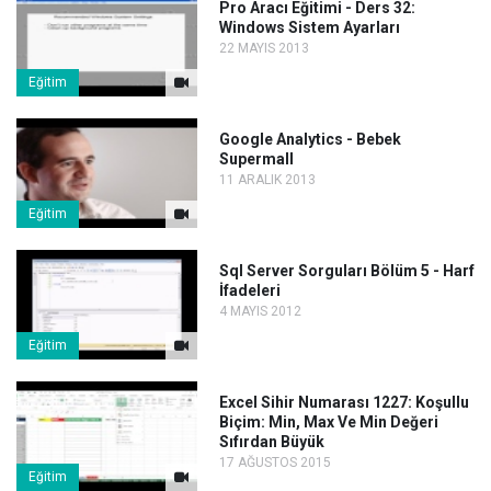
Pro Aracı Eğitimi - Ders 32:
Windows Sistem Ayarları
22 MAYIS 2013
Eğitim
Google Analytics - Bebek
Supermall
11 ARALIK 2013
Eğitim
Sql Server Sorguları Bölüm 5 - Harf
İfadeleri
4 MAYIS 2012
Eğitim
Excel Sihir Numarası 1227: Koşullu
Biçim: Min, Max Ve Min Değeri
Sıfırdan Büyük
17 AĞUSTOS 2015
Eğitim