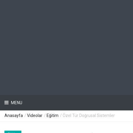
MENU
Anasayfa
/
Videolar
/
Eğitim
/ Özel Tür Doğrusal Sistemler