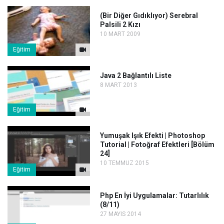
(Bir Diğer Gıdıklıyor) Serebral
Palsili 2 Kızı
10 MART 2009
Eğitim
Java 2 Bağlantılı Liste
8 MART 2013
Eğitim
Yumuşak Işık Efekti | Photoshop
Tutorial | Fotoğraf Efektleri [Bölüm
24]
10 TEMMUZ 2015
Eğitim
Php En İyi Uygulamalar: Tutarlılık
(8/11)
27 MAYIS 2014