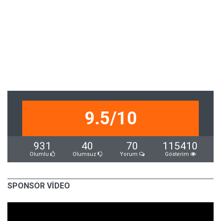
9.5/10
931
40
70
115410
Olumlu
Olumsuz
Yorum
Gösterim
SPONSOR VİDEO