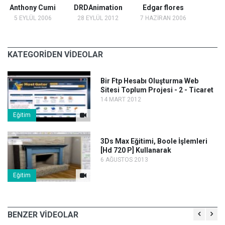
Anthony Cumi
DRDAnimation
Edgar flores
5 EYLÜL 2006
28 EYLÜL 2012
7 HAZİRAN 2006
KATEGORİDEN VİDEOLAR
Bir Ftp Hesabı Oluşturma Web
Sitesi Toplum Projesi - 2 - Ticaret
14 MART 2012
Eğitim
3Ds Max Eğitimi, Boole İşlemleri
[Hd 720 P] Kullanarak
6 AĞUSTOS 2013
Eğitim
BENZER VİDEOLAR