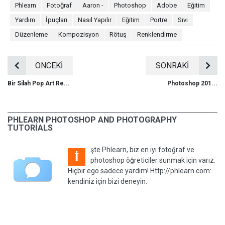
Phlearn
Fotoğraf
Aaron -
Photoshop
Adobe
Eğitim
Yardım
İpuçları
Nasıl Yapılır
Eğitim
Portre
Sıvı
Düzenleme
Kompozisyon
Rötuş
Renklendirme
ÖNCEKİ
SONRAKİ
Bir Silah Pop Art Re...
Photoshop 201...
PHLEARN PHOTOSHOP AND PHOTOGRAPHY
TUTORIALS
şte Phlearn, biz en iyi fotoğraf ve
İ
photoshop öğreticiler sunmak için varız.
Hiçbir ego sadece yardım! Http://phlearn.com:
kendiniz için bizi deneyin.