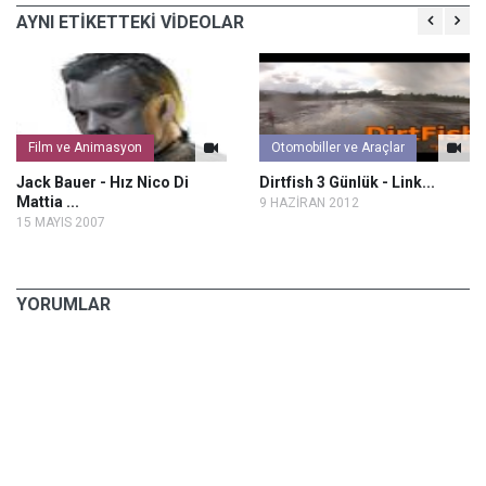
AYNI ETİKETTEKİ VİDEOLAR
Film ve Animasyon
Otomobiller ve Araçlar
Jack Bauer - Hız Nico Di
Dirtfish 3 Günlük - Link...
Mattia ...
9 HAZİRAN 2012
15 MAYIS 2007
YORUMLAR