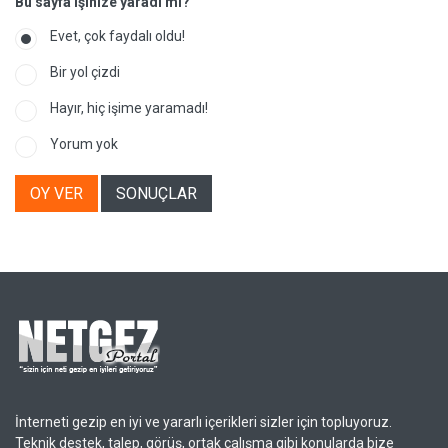
Bu sayfa işinize yaradı mı?
Evet, çok faydalı oldu!
Bir yol çizdi
Hayır, hiç işime yaramadı!
Yorum yok
OY VER
SONUÇLAR
İnterneti gezip en iyi ve yararlı içerikleri sizler için topluyoruz.
Teknik destek, talep, görüş, ortak çalışma gibi konularda bize