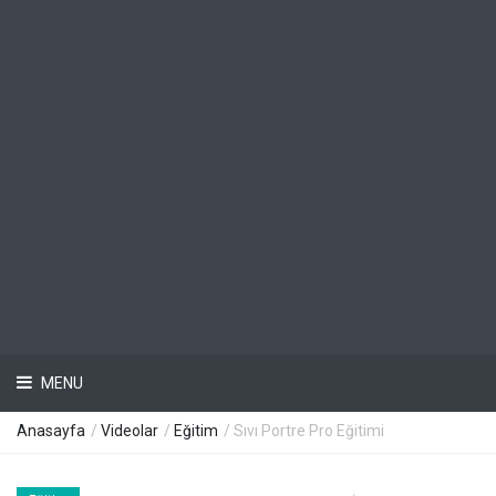
MENU
Anasayfa
/
Videolar
/
Eğitim
/ Sıvı Portre Pro Eğitimi