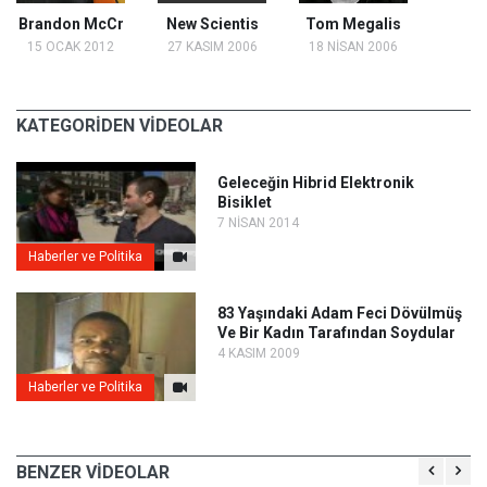
Brandon McCr
New Scientis
Tom Megalis
15 OCAK 2012
27 KASIM 2006
18 NİSAN 2006
KATEGORİDEN VİDEOLAR
Geleceğin Hibrid Elektronik
Bisiklet
7 NİSAN 2014
Haberler ve Politika
83 Yaşındaki Adam Feci Dövülmüş
Ve Bir Kadın Tarafından Soydular
4 KASIM 2009
Haberler ve Politika
BENZER VİDEOLAR