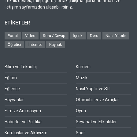
Teknik destek, talep, görüş, ortak çalışma gibi konularda bize
iletişim sayfamızdan ulaşabilirsiniz.
ETİKETLER
Portal
Video
Soru / Cevap
İçerik
Ders
Nasıl Yapılır
Öğretici
İnternet
Kaynak
Bilim ve Teknoloji
Komedi
Eğitim
Müzik
Eğlence
Nasıl Yapılır ve Stil
Hayvanlar
Otomobiller ve Araçlar
Film ve Animasyon
Oyun
Haberler ve Politika
Seyahat ve Etkinlikler
Kuruluşlar ve Aktivizm
Spor