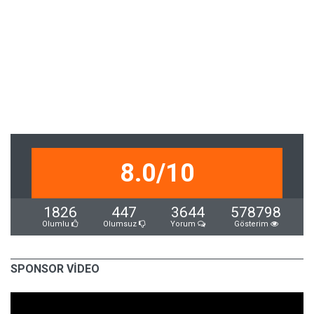
8.0/10
1826
447
3644
578798
Olumlu
Olumsuz
Yorum
Gösterim
SPONSOR VİDEO