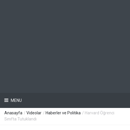
MENU
Anasayfa
/
Videolar
/
Haberler ve Politika
/ Harvard Öğrenci
Sınıfta Tutuklandı