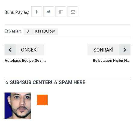
Bunu Paylaş:
Etiketler:
S
Kfa1U8İow
ÖNCEKİ
SONRAKİ
Autobass Equipe Ses ...
Relactation Hiçbir H...
☆ SUB4SUB CENTER! ☆ SPAM HERE