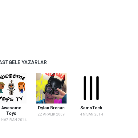
ASTGELE YAZARLAR
Awesome
Dylan Brenan
SamsTech
Toys
22 ARALIK 2009
4 NİSAN 2014
 HAZİRAN 2014