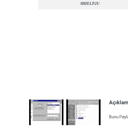
MHELP2U
Açıkla
Bunu Payl