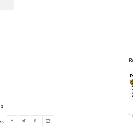
R
ma
18
aş: