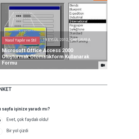
19 EYLÜL 2012, ÇARŞAMBA
Nasıl Yapılır ve Stil
Nasıl Yapılır 
Microsoft Office Access 2000
Oluşturmak Otomatikform Kullanarak
Microsoft 
Formu
Veritabanı
NKET
 sayfa işinize yaradı mı?
Evet, çok faydalı oldu!
Bir yol çizdi