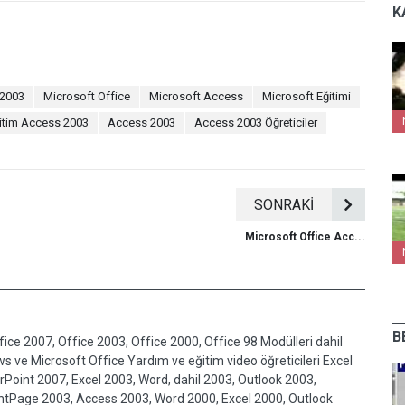
K
 2003
Microsoft Office
Microsoft Access
Microsoft Eğitimi
itim Access 2003
Access 2003
Access 2003 Öğreticiler
SONRAKİ
Microsoft Office Acc...
B
fice 2007, Office 2003, Office 2000, Office 98 Modülleri dahil
 ve Microsoft Office Yardım ve eğitim video öğreticileri Excel
Point 2007, Excel 2003, Word, dahil 2003, Outlook 2003,
1.8
0
ntPage 2003, Access 2003, Word 2000, Excel 2000, Outlook