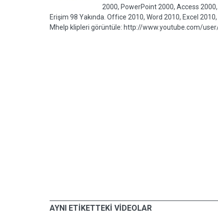
2000, PowerPoint 2000, Access 2000, 
Erişim 98 Yakında. Office 2010, Word 2010, Excel 2010
Mhelp klipleri görüntüle: http://www.youtube.com/use
19 EYLÜL 2012, ÇARŞA
Nasıl Yapılır ve Stil
Microsoft Office Access 2000
Oluşturmak Otomatikform Kullanar
Formu
AYNI ETİKETTEKİ VİDEOLAR