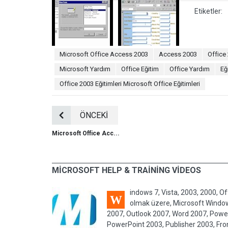
Etiketler:
Microsoft Office Access 2003
Access 2003
Office
Microsoft Yardım
Office Eğitim
Office Yardım
Eğ
Office 2003 Eğitimleri Microsoft Office Eğitimleri
ÖNCEKİ
Microsoft Office Acc...
MICROSOFT HELP & TRAINING VIDEOS
indows 7, Vista, 2003, 2000, Of
W
olmak üzere, Microsoft Windows
2007, Outlook 2007, Word 2007, Power
PowerPoint 2003, Publisher 2003, Fro