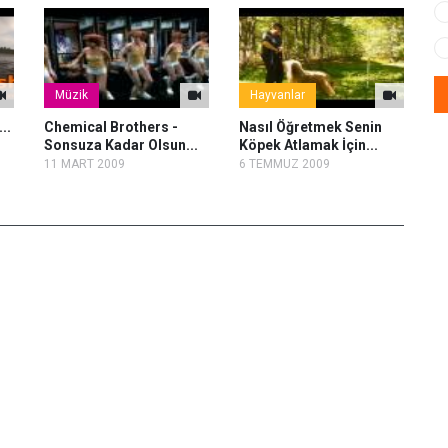
Müzik
Hayvanlar
..
Chemical Brothers -
Nasıl Öğretmek Senin
Na
Sonsuza Kadar Olsun...
Köpek Atlamak İçin...
İç
11 MART 2009
6 TEMMUZ 2009
13