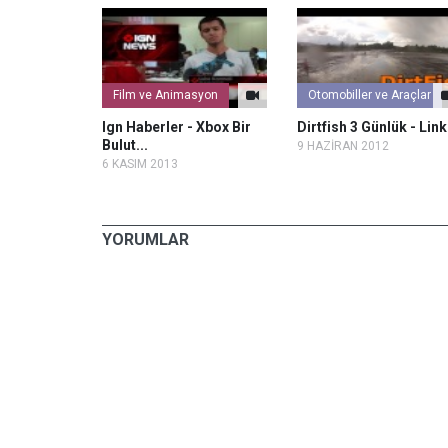
Film ve Animasyon
Otomobiller ve Araçlar
orever
Ign Haberler - Xbox Bir
Dirtfish 3 Günlük - Link.
nı [Hd]...
Bulut...
9 HAZİRAN 2012
6 KASIM 2013
YORUMLAR