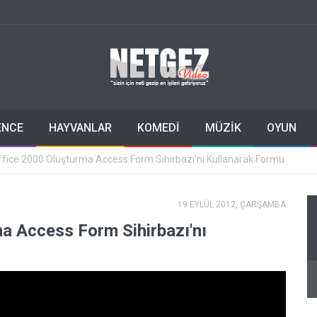
ENCE
HAYVANLAR
KOMEDİ
MÜZİK
OYUN
ffice 2000 Oluşturma Access Form Sihirbazı'nı Kullanarak Formu
19 EYLÜL 2012, ÇARŞAMBA
a Access Form Sihirbazı'nı