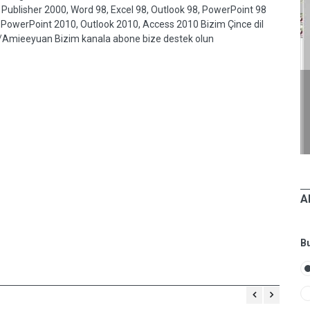
Publisher 2000, Word 98, Excel 98, Outlook 98, PowerPoint 98
, PowerPoint 2010, Outlook 2010, Access 2010 Bizim Çince dil
r/Amieeyuan Bizim kanala abone bize destek olun
MBA
19 EYLÜL 2012, ÇARŞAMBA
Nasıl Yapılır ve Stil
ak
Microsoft Office Access 2000 Yeni
Veritabanı Oluştur
A
Bu