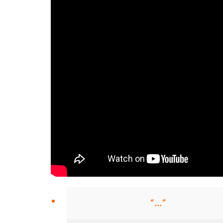
.
“ ...”