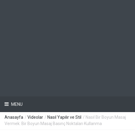
MENU
Anasayfa
/
Videolar
/
Nasıl Yapılır ve Stil
/ Nasıl Bir Boyun Masaj
Vermek: Bir Boyun Masaj Basınç Noktaları Kullanma