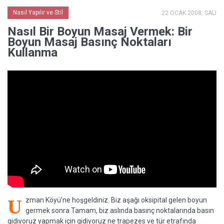
Nasıl Yapılır ve Stil
22 OCAK 2008, SALI
Nasıl Bir Boyun Masaj Vermek: Bir
Boyun Masaj Basınç Noktaları
Kullanma
U
zman Köyü'ne hoşgeldiniz. Biz aşağı oksipital gelen boyun
germek sonra Tamam, biz aslında basınç noktalarında basın
gidiyoruz yapmak için gidiyoruz ne trapezes ve tür etrafında