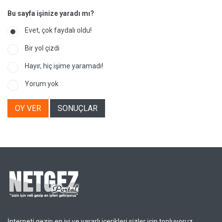
Bu sayfa işinize yaradı mı?
Evet, çok faydalı oldu!
Bir yol çizdi
Hayır, hiç işime yaramadı!
Yorum yok
OY VER
SONUÇLAR
İnterneti gezip en iyi ve yararlı içerikleri sizler için topluyoruz.