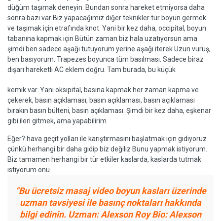
düğüm taşımak deneyin. Bundan sonra hareket etmiyorsa daha
sonra bazı var Biz yapacağımız diğer teknikler tür boyun germek
ve taşımak için etrafında knot. Yani bir kez daha, occipital, boyun
tabanına kapmak için Bütün zaman biz hala uzatıyorsun ama
şimdi ben sadece aşağı tutuyorum yerine aşağı iterek Uzun vuruş,
ben basıyorum. Trapezes boyunca tüm basılması. Sadece biraz
dışarı hareketli AC eklem doğru. Tam burada, bu küçük
kemik var. Yani oksipital, basına kapmak her zaman kapma ve
çekerek, basın açıklaması, basın açıklaması, basın açıklaması
bırakın basın bülteni, basın açıklaması. Şimdi bir kez daha, eşkenar
gibi ileri gitmek, ama yapabilirim
Eğer? hava geçit yolları ile karıştırmasını başlatmak için gidiyoruz
çünkü herhangi bir daha gidip biz değiliz Bunu yapmak istiyorum.
Biz tamamen herhangi bir tür etkiler kaslarda, kaslarda tutmak
istiyorum onu
“Bu ücretsiz masaj video boyun kasları üzerinde
uzman tavsiyesi ile basınç noktaları hakkında
bilgi edinin. Uzman: Alexson Roy Bio: Alexson