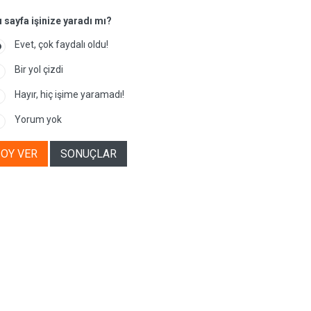
 sayfa işinize yaradı mı?
Evet, çok faydalı oldu!
Bir yol çizdi
Hayır, hiç işime yaramadı!
Yorum yok
OY VER
SONUÇLAR
Spor
Seyahat ve Etkinlikler
Oyun
sıl Bir His Disk
Wan Show - Yeni
Vb.net Öğre
llanımı : Vibe Bir Di...
Ofisinden Canlı Yayın! -...
Modülleri (
 KASIM 2007
1 AĞUSTOS 2015
2 KASIM 201