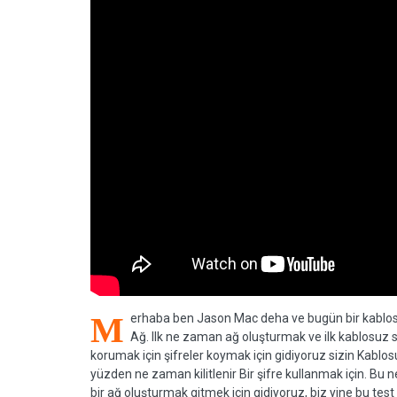
M
erhaba ben Jason Mac deha ve bugün bir kablosu
Ağ. Ilk ne zaman ağ oluşturmak ve ilk kablosuz 
korumak için şifreler koymak için gidiyoruz sizin Kablosu
yüzden ne zaman kilitlenir Bir şifre kullanmak için. Bu
bir ağ oluşturmak gitmek için gidiyoruz, biz yine bu tes