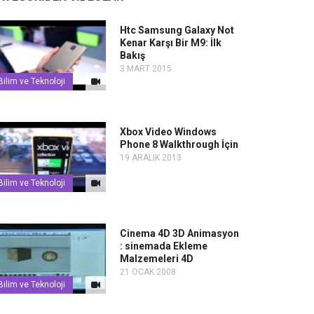
Htc Samsung Galaxy Not
Kenar Karşı Bir M9: İlk
Bakış
3 MART 2015
Bilim ve Teknoloji
Xbox Video Windows
Phone 8 Walkthrough İçin
19 ARALIK 2013
Bilim ve Teknoloji
Cinema 4D 3D Animasyon
: sinemada Ekleme
Malzemeleri 4D
21 OCAK 2008
Bilim ve Teknoloji