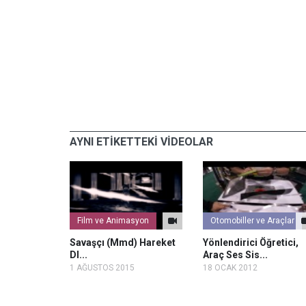
AYNI ETİKETTEKİ VİDEOLAR
Film ve Animasyon
Otomobiller ve Araçlar
gisayar
Savaşçı (Mmd) Hareket
Yönlendirici Öğretici,
ş Si...
Dl...
Araç Ses Sis...
1 AĞUSTOS 2015
18 OCAK 2012