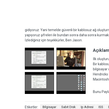
gidiyoruz. Yani temelde güvenli bir kablosuz ağ oluştur
yapıyoruz şifreleri ile bundan sonra daha sonra kurmak ve 
İzlediğiniz için teşekkürler, Ben Jason.
Açıkla
İlk oluştur
Bir kablos
bilgisayar
Hendricks 
Macintosh 
Bunu Payl
Etiketler:
Bilgisayar
Sabit Disk
Ip Adresi
ISS