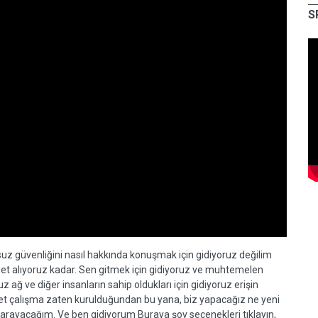
S
z güvenliğini nasıl hakkında konuşmak için gidiyoruz değilim
set alıyoruz kadar. Sen gitmek için gidiyoruz ve muhtemelen
z ağ ve diğer insanların sahip oldukları için gidiyoruz erişin
 net çalışma zaten kurulduğundan bu yana, biz yapacağız ne yeni
t arayacağım. Ve ben gidiyorum Buraya şov seçenekleri tıklayın,