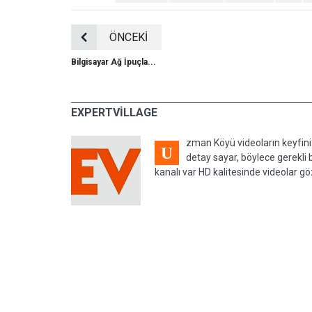
ÖNCEKİ
Bilgisayar Ağ İpuçla...
EXPERTVILLAGE
zman Köyü videoların keyfini 
U
detay sayar, böylece gerekli
kanalı var HD kalitesinde videolar g
29 EYLÜL 2008, PAZARTE
Bilim ve Teknoloji
Bilgisayar Ağ İpuçları: Nasıl Kablos
Internet Almak