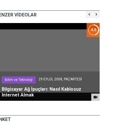
ENZER VİDEOLAR
4.5
29 EYLÜL 2008, PAZARTESİ
Bilim ve Teknoloji
Eğlence
Bilgisayar Ağ İpuçları: Nasıl Kablosuz
Balıkçılar 
Internet Almak
Clay Heyke
NKET