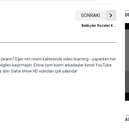
B
SONRAKİ
Balıkçılar Rezalet K...
0.8
0.9
çıkarın? Eğer net resim kalitesinde video learning-- yaparken her
 bilgileri kaçırmayın. EHow.com bizim arkadaşlar kendi YouTube
öz atın. Daha eHow HD videoları çok yakında!
Sİ
29 EYLÜL 2008, PAZARTESİ
Eğlence
uz
Balıkçılar Rezalet Kil Heykel: Güvertede
Clay Heykel
A