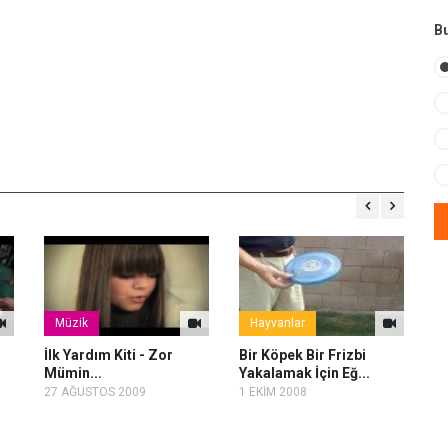
Bu
Müzik
Hayvanlar
İlk Yardım Kiti - Zor
Bir Köpek Bir Frizbi
Na
Mümin...
Yakalamak İçin Eğ...
Ku
27 AĞUSTOS 2009
1 EKİM 2008
14