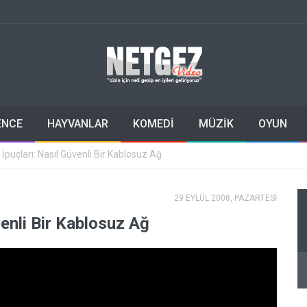
ENCE
HAYVANLAR
KOMEDİ
MÜZİK
OYUN
 İpuçları: Nasıl Güvenli Bir Kablosuz Ağ
29 EYLÜL 2008, PAZARTESİ
venli Bir Kablosuz Ağ