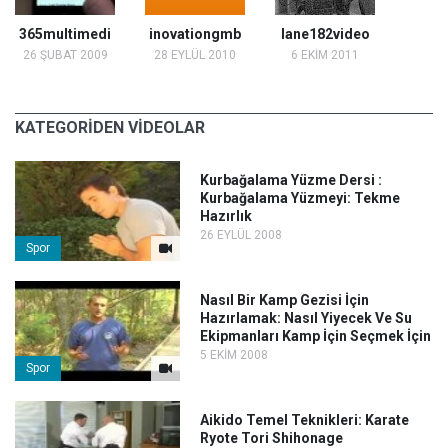
365multimedi
inovationgmb
lane182video
26 ŞUBAT 2009
28 EYLÜL 2010
6 EKİM 2011
KATEGORİDEN VİDEOLAR
Kurbağalama Yüzme Dersi :
Kurbağalama Yüzmeyi: Tekme
Hazırlık
26 EYLÜL 2008
Spor
Nasıl Bir Kamp Gezisi İçin
Hazırlamak: Nasıl Yiyecek Ve Su
Ekipmanları Kamp İçin Seçmek İçin
5 EKİM 2008
Spor
Aikido Temel Teknikleri: Karate
Ryote Tori Shihonage