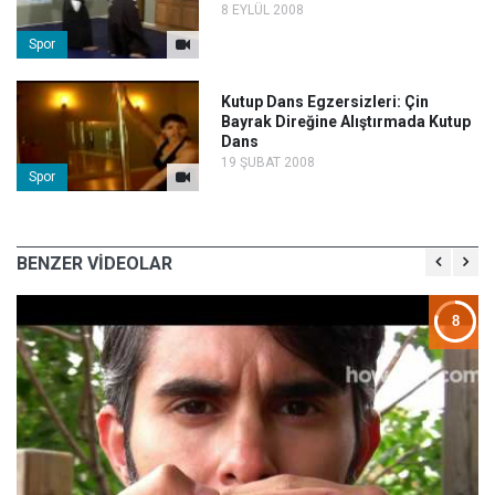
8 EYLÜL 2008
Spor
Kutup Dans Egzersizleri: Çin
Bayrak Direğine Alıştırmada Kutup
Dans
19 ŞUBAT 2008
Spor
BENZER VİDEOLAR
5
8