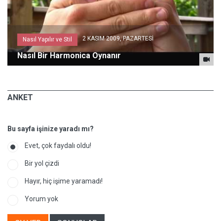
2 KASIM 2009, PAZARTESİ
Nasıl Yapılır ve Stil
Nasıl Bir Harmonica Oynanır
ANKET
Bu sayfa işinize yaradı mı?
Evet, çok faydalı oldu!
Bir yol çizdi
Hayır, hiç işime yaramadı!
Yorum yok