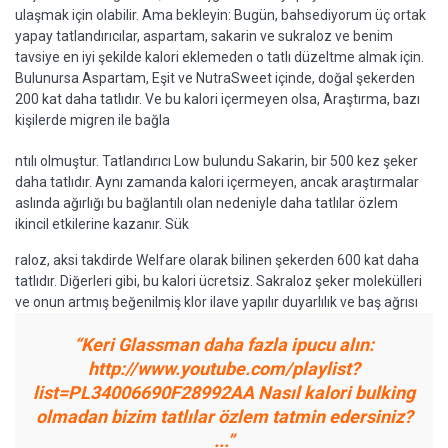
ulaşmak için olabilir. Ama bekleyin: Bugün, bahsediyorum üç ortak
yapay tatlandırıcılar, aspartam, sakarin ve sukraloz ve benim
tavsiye en iyi şekilde kalori eklemeden o tatlı düzeltme almak için.
Bulunursa Aspartam, Eşit ve NutraSweet içinde, doğal şekerden
200 kat daha tatlıdır. Ve bu kalori içermeyen olsa, Araştırma, bazı
kişilerde migren ile bağla
ntılı olmuştur. Tatlandırıcı Low bulundu Sakarin, bir 500 kez şeker
daha tatlıdır. Aynı zamanda kalori içermeyen, ancak araştırmalar
aslında ağırlığı bu bağlantılı olan nedeniyle daha tatlılar özlem
ikincil etkilerine kazanır. Sük
raloz, aksi takdirde Welfare olarak bilinen şekerden 600 kat daha
tatlıdır. Diğerleri gibi, bu kalori ücretsiz. Sakraloz şeker molekülleri
ve onun artmış beğenilmiş klor ilave yapılır duyarlılık ve baş ağrısı
“Keri Glassman daha fazla ipucu alın:
http://www.youtube.com/playlist?
list=PL34006690F28992AA Nasıl kalori bulking
olmadan bizim tatlılar özlem tatmin edersiniz?
...”