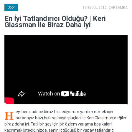
Spor
12 EYLÜL 2012, ÇARŞAMBA
En İyi Tatlandırıcı Olduğu? | Keri
Glassman İle Biraz Daha İyi
H
ey, ben sadece biraz hissediyorum yardım etmek için
buradayız bazı hızlı ve basit ipuçları ile Keri Glassman değilim
biraz daha iyi. Tatlı bir şey için bir özlem var ama boş kalori
kaçınmak istediğinizde, senin içgüdüsü bir yapay tatlandırıcı