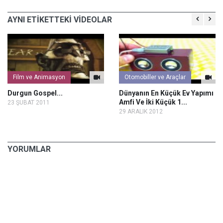
AYNI ETİKETTEKİ VİDEOLAR
Film ve Animasyon
Otomobiller ve Araçlar
Durgun Gospel...
Dünyanın En Küçük Ev Yapımı
Amfi Ve İki Küçük 1...
23 ŞUBAT 2011
29 ARALIK 2012
YORUMLAR