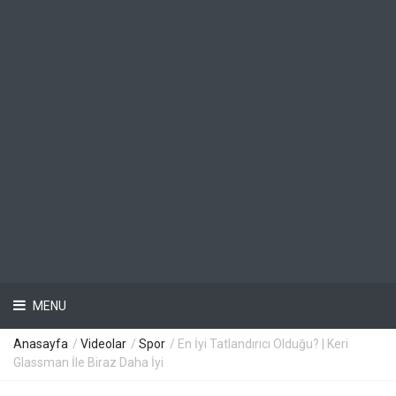
MENU
Anasayfa
/
Videolar
/
Spor
/ En İyi Tatlandırıcı Olduğu? | Keri
Glassman İle Biraz Daha İyi