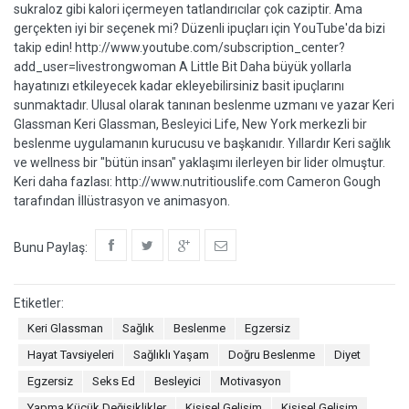
sukraloz gibi kalori içermeyen tatlandırıcılar çok caziptir. Ama
gerçekten iyi bir seçenek mi? Düzenli ipuçları için YouTube'da bizi
takip edin! http://www.youtube.com/subscription_center?
add_user=livestrongwoman A Little Bit Daha büyük yollarla
hayatınızı etkileyecek kadar ekleyebilirsiniz basit ipuçlarını
sunmaktadır. Ulusal olarak tanınan beslenme uzmanı ve yazar Keri
Glassman Keri Glassman, Besleyici Life, New York merkezli bir
beslenme uygulamanın kurucusu ve başkanıdır. Yıllardır Keri sağlık
ve wellness bir "bütün insan" yaklaşımı ilerleyen bir lider olmuştur.
Keri daha fazlası: http://www.nutritiouslife.com Cameron Gough
tarafından İllüstrasyon ve animasyon.
Bunu Paylaş:
Etiketler:
Keri Glassman
Sağlık
Beslenme
Egzersiz
Hayat Tavsiyeleri
Sağlıklı Yaşam
Doğru Beslenme
Diyet
Egzersiz
Seks Ed
Besleyici
Motivasyon
Yapma Küçük Değişiklikler
Kişisel Gelişim
Kişisel Gelişim